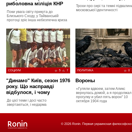
риболовна міліція КНР
Трохи про сирі та темні підвалин
московської ідентичності
Поки увага світу прикута до
Близького Сходу, у Тайванській
протоці зріє інша небезпечна криза
СОЦИУМ
5
7
ПОЛИТИКА
0
"Динамо" Київ, сезон 1976
Вороны
року. Що насправді
«Гуляли вдвоем, затем Аликс
відбулося, і чому
вернулась домой, а я продолжал
прогулку и убил пять ворон" 10
До цієї теми і досі часто
октября 1904 года
звертаються, і недарма
© 2026 Ronin. Первая украинская философско