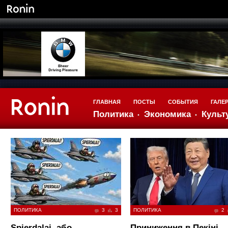
ГЛАВНАЯ
ПОСТЫ
СОБЫТИЯ
ГАЛЕ
Политика
Экономика
Культ
ПОЛИТИКА
3
3
ПОЛИТИКА
2
Spierdalaj, або
Приниження в Пекіні.