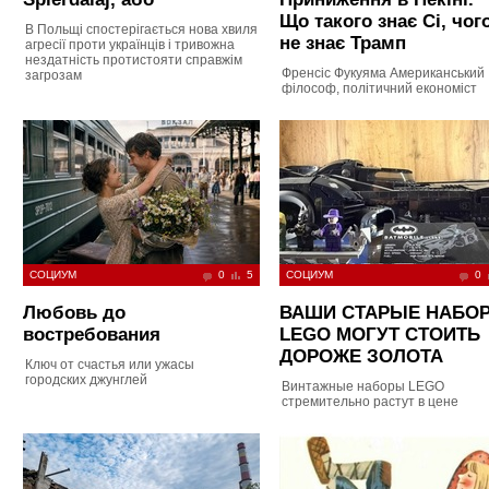
Що такого знає Сі, чог
В Польщі спостерігається нова хвиля
не знає Трамп
агресії проти українців і тривожна
нездатність протистояти справжім
Френсіс Фукуяма Американський
загрозам
філософ, політичний економіст
СОЦИУМ
0
5
СОЦИУМ
0
Любовь до
ВАШИ СТАРЫЕ НАБО
востребования
LEGO МОГУТ СТОИТЬ
ДОРОЖЕ ЗОЛОТА
Ключ от счастья или ужасы
городских джунглей
Винтажные наборы LEGO
стремительно растут в цене