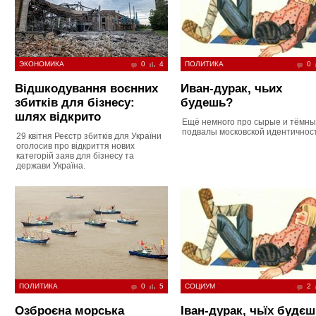
ЭКОНОМИКА
0
4
ПОЛИТИКА
0
Відшкодування воєнних
Иван-дурак, чьих
збитків для бізнесу:
будешь?
шлях відкрито
Ещё немного про сырые и тёмн
подвалы московской идентичнос
29 квітня Реєстр збитків для України
оголосив про відкриття нових
категорій заяв для бізнесу та
держави Україна.
ПОЛИТИКА
0
5
СОЦИУМ
2
Озброєна морська
Іван-дурак, чьїх будє