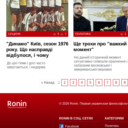
СОЦИУМ
5
7
ПОЛИТИКА
1
"Динамо" Київ, сезон 1976
Ще трохи про "важкий
року. Що насправді
момент"
відбулося, і чому
На даний історичний момент
ситуативно співпали прагнення і
До цієї теми і досі часто
забаганки московської і
звертаються, і недарма
американської верхівок
« Назад
1
2
3
4
5
6
7
8
9
© 2026 Ronin. Первая украинская философско
RONIN В СОЦ. СЕТЯХ
КАТЕГОРИИ
Политика
Facebook