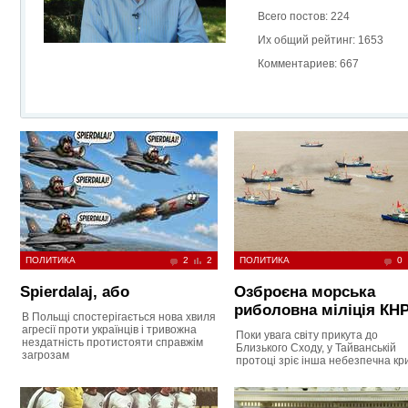
Всего постов: 224
Их общий рейтинг: 1653
Комментариев: 667
ПОЛИТИКА
2
2
ПОЛИТИКА
0
Spierdalaj, або
Озброєна морська
риболовна міліція КН
В Польщі спостерігається нова хвиля
агресії проти українців і тривожна
Поки увага світу прикута до
нездатність протистояти справжім
Близького Сходу, у Тайванській
загрозам
протоці зріє інша небезпечна кр