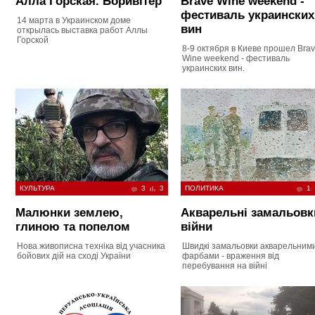
Алла Горская. Боривітер
Brave Wine weekend -
фестиваль украинских
14 марта в Украинском доме
вин
открылась выставка работ Аллы
Горской
8-9 октября в Киеве прошел Bra
Wine weekend - фестиваль
украинских вин.
КУЛЬТУРА
3
3
ПОЛИТИКА
1
Малюнки землею,
Акварельні замальовк
глиною та попелом
війни
Нова живописна техніка від учасника
Швидкі замальовки акварельним
бойових дій на сході України
фарбами - враження від
перебування на війні