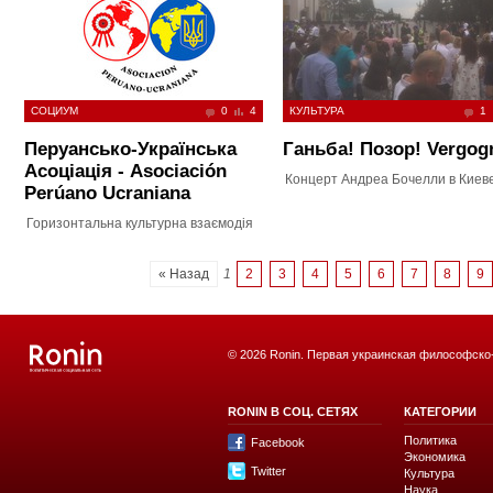
СОЦИУМ
0
4
КУЛЬТУРА
1
Перуансько-Українська
Ганьба! Позор! Vergog
Асоціація - Asociación
Концерт Андреа Бочелли в Киев
Perúano Ucraniana
Горизонтальна культурна взаємодія
« Назад
1
2
3
4
5
6
7
8
9
© 2026 Ronin. Первая украинская философско
RONIN В СОЦ. СЕТЯХ
КАТЕГОРИИ
Политика
Facebook
Экономика
Twitter
Культура
Наука