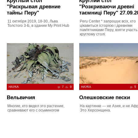
Круглый стол
Круглий стіл
"Раскрывая древние
"Розкриваючи древні
тайны Перу"
таємниці Перу" 27.09.2
11 октября 2019, 18-30, Льва
Peru Center * запрошує всіх, хто
Толстого 3-Б, в здании My Print Hub
цікавиться історією і древніми
пам'ятниками Перу, взяти участь
круглому столі.
НАУКА
7
9
НАУКА
5
Вельвичия
Олешковские пески
Многие, кто видел это растение,
На картинке — не Азия, и не Афр
сравнивают его с осьминогом
Это Херсонщина.