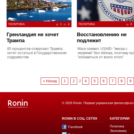
ПОЛИТИКА
1
4
ПОЛИТИКА
0
Гренландия не хочет
Восстановлению не
Трампа
подлежит
85 процентов отвергают Трампа:
Маск заявил: USAID- "миска с
хотят остаться в Государственном
червями" без яблока, поэтому н
содружестве
"избавиться от всего этого”
« Назад
1
2
3
4
5
6
7
8
9
© 2026 Ronin. Первая украинская философско
RONIN В СОЦ. СЕТЯХ
КАТЕГОРИИ
Политика
Facebook
Экономика