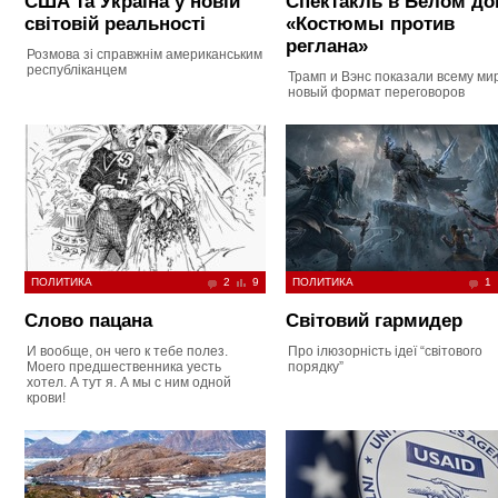
США та Україна у новій
Спектакль в Белом до
світовій реальності
«Костюмы против
реглана»
Розмова зі справжнім американським
республіканцем
Трамп и Вэнс показали всему ми
новый формат переговоров
ПОЛИТИКА
2
9
ПОЛИТИКА
1
Слово пацана
Світовий гармидер
И вообще, он чего к тебе полез.
Про ілюзорність ідеї “світового
Моего предшественника уесть
порядку”
хотел. А тут я. А мы с ним одной
крови!