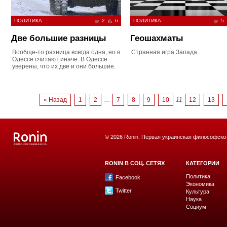
ПОЛИТИКА
2
6
ПОЛИТИКА
5
Две большие разницы
Геошахматы
Вообще-то разница всегда одна, но в
Странная игра Запада....
Одессе считают иначе. В Одессе
уверены, что их две и они большие.
« Назад
1
2
…
7
8
9
10
11
12
13
© 2026 Ronin. Первая украинская философско
RONIN В СОЦ. СЕТЯХ
КАТЕГОРИИ
Политика
Facebook
Экономика
Twitter
Культура
Наука
Социум