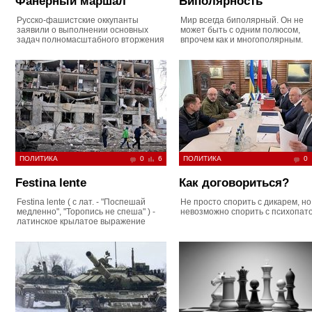
Фанерный маршал
Биполярность
Русско-фашистские оккупанты
Мир всегда биполярный. Он не
заявили о выполнении основных
может быть с одним полюсом,
задач полномасштабного вторжения
впрочем как и многополярным.
ПОЛИТИКА
0
6
ПОЛИТИКА
0
Festina lente
Как договориться?
Festina lente ( с лат. - "Поспешай
Не просто спорить с дикарем, но
медленно", "Торопись не спеша" ) -
невозможно спорить с психопат
латинское крылатое выражение