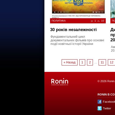
ПОЛИТИКА
1
10
П
30 років незалежності
Д
п
Фундаментальний цикл
20
документальних фільмів про основні
події новітньої історії України
Ам
20
« Назад
1
2
…
11
12
© 2026 Ronin
RONIN В СО
Faceboo
Twitter