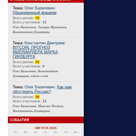
Тема:
Олег Базилевич:
Обыкновенный фашизм
Connect
Всего реплик:
70
Всего участников:
13
Олег Базилевич, Тамара Ярошовец,
Константин Дмитриев
Тема:
Константин Дмитриев:
BITCOIN. ПРОГНОЗ
МИЛЛИАРДЕРА МАРКА
ГИНЗБУРГА
Всего реплик:
63
Всего участников:
9
Олег Базилевич, Константин
Дмитриев, admin ronin
Тема:
Олег Базилевич:
Как нам
обустроить Россию?
Всего реплик:
58
Всего участников:
13
Олег Базилевич, Максим Пестун,
Константин Дмитриев
СОБЫТИЯ
АВГУСТА 2026
Пн
Вт
Ср
Чт
Пт
Сб
Вс