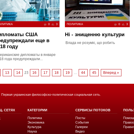
ОЛИТИКА
0
3
ПОЛИТИКА
0
3
ипломаты США
Ні - знищенню культури
редупреждали еще в
Влада не розуміє, що робить
18 году
ериканские дипломаты в январе
18 года предупреждали...
13
14
15
16
17
18
19
…
44
45
Вперед »
. Первая украинская философско-политическая социальная сеть.
Ц. СЕТЯХ
КАТЕГОРИИ
СЕРВИСЫ ПОТОКОВ
ПОЛЬ
Политика
Посты
Помощ
k
Экономика
События
Право
Культура
Галереи
Прави
Наука
Видео