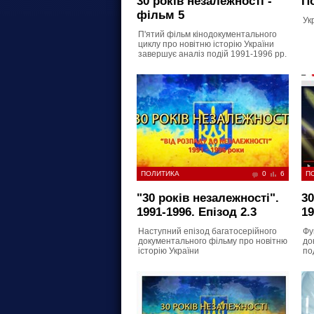
30 років незалежності -
П
фільм 5
Ук
П'ятий фільм кінодокументального
циклу про новітню історію України
завершує аналіз подій 1991-1996 рр.
ПОЛИТИКА
0
6
П
"30 років незалежності".
30
1991-1996. Епізод 2.3
19
Наступний епізод багатосерійного
Фу
документального фільму про новітню
до
історію України
под