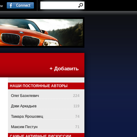
ли
+ Добавить
НАШИ ПОСТОЯННЫЕ АВТОРЫ
Олег Базилевич
224
Дэви Аркадьев
119
Тамара Ярошовец
74
Максим Пестун
71
САМЫЕ АКТИВНЫЕ ДИСКУССИИ