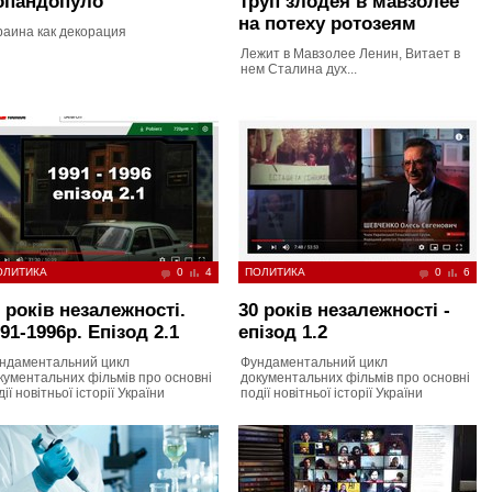
опандопуло
Труп злодея в мавзолее
на потеху ротозеям
раина как декорация
Лежит в Мавзолее Ленин, Витает в
нем Сталина дух...
ОЛИТИКА
0
4
ПОЛИТИКА
0
6
 років незалежності.
30 років незалежності -
91-1996р. Епізод 2.1
епізод 1.2
ндаментальний цикл
Фундаментальний цикл
кументальних фільмів про основні
документальних фільмів про основні
ії новітньої історії України
події новітньої історії України