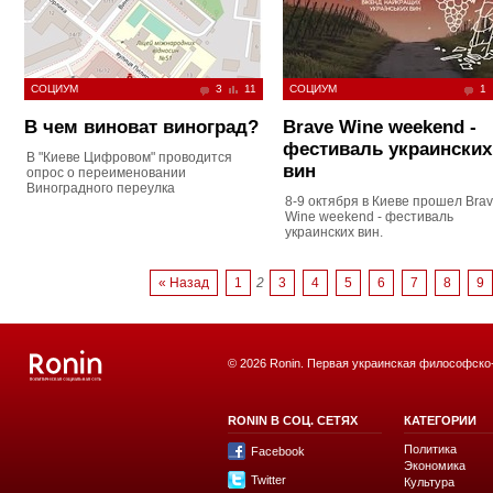
СОЦИУМ
3
11
СОЦИУМ
1
В чем виноват виноград?
Brave Wine weekend -
фестиваль украинских
В "Киеве Цифровом" проводится
вин
опрос о переименовании
Виноградного переулка
8-9 октября в Киеве прошел Bra
Wine weekend - фестиваль
украинских вин.
« Назад
1
2
3
4
5
6
7
8
9
© 2026 Ronin. Первая украинская философско
RONIN В СОЦ. СЕТЯХ
КАТЕГОРИИ
Политика
Facebook
Экономика
Twitter
Культура