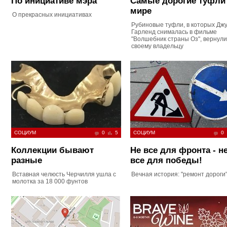
По инициативе мэра
Самые дорогие туфли
мире
О прекрасных инициативах
Рубиновые туфли, в которых Дж
Гарленд снималась в фильме
"Волшебник страны Оз", вернули
своему владельцу
СОЦИУМ
0
5
СОЦИУМ
0
Коллекции бывают
Не все для фронта - н
разные
все для победы!
Вставная челюсть Черчилля ушла с
Вечная история: "ремонт дороги
молотка за 18 000 фунтов