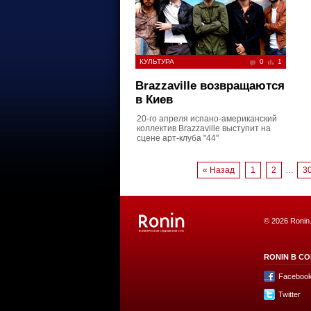
КУЛЬТУРА
0
1
Brazzaville возвращаются
в Киев
20-го апреля испано-американский
коллектив Brazzaville выступит на
сцене арт-клуба "44"
« Назад
1
2
…
3
© 2026 Ronin
RONIN В СО
Faceboo
Twitter