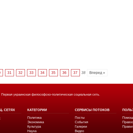
0
31
32
33
34
35
36
37
38
Вперед »
. Первая украинская философско-политическая социальная сеть.
Ц. СЕТЯХ
КАТЕГОРИИ
СЕРВИСЫ ПОТОКОВ
ПОЛЬ
Политика
Посты
Помощ
k
Экономика
События
Право
Культура
Галереи
Прави
Наука
Видео