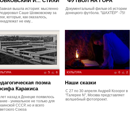
ОВКОВСКИЙ И... СТИХИ
"ФУТБОЛ НА ГОРА"
бавная вышла история: мысленно
Документальный фильм об истории
лодировал Саше Шовковскому за
донецкого футбола. "ШАХТЁР" -75!
ихи, которые, как оказалось,
инадлежат не ему...
ЛЬТУРА
5
6
КУЛЬТУРА
0
2
едагогическая поэма
Наши сказки
осифа Каракиса
С 27 по 30 апреля Андрей Козорог в
"Галерее N", Москва представляет
 лет назад в Донецке появилось
волшебный фотопроект.
ание - уникальное не только для
раинской СССР, но и всего
ветского Союза