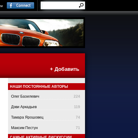
ли
+ Добавить
НАШИ ПОСТОЯННЫЕ АВТОРЫ
Олег Базилевич
224
Дэви Аркадьев
119
Тамара Ярошовец
74
Максим Пестун
71
САМЫЕ АКТИВНЫЕ ДИСКУССИИ