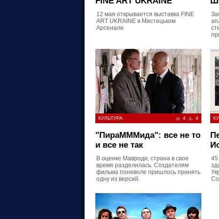
FINE ART UKRAINE
Ш
12 мая открывается выставка FINE
За
ART UKRAINE в Мистецьком
ап
Арсенале
ст
пр
КУЛЬТУРА
4
4
КУ
"ПираМММида": все не то
П
и все не так
И
В оценке Мавроди, страна в свое
45
время разделилась. Создателям
зд
фильма поневоле пришлось принять
Ук
одну из версий.
Со