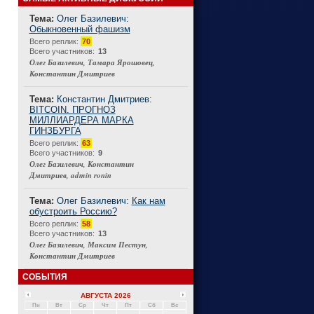
Тема:
Олег Базилевич:
Обыкновенный фашизм
Connect
Всего реплик:
70
Всего участников:
13
Олег Базилевич, Тамара Ярошовец,
Константин Дмитриев
Тема:
Константин Дмитриев:
BITCOIN. ПРОГНОЗ
МИЛЛИАРДЕРА МАРКА
ГИНЗБУРГА
Всего реплик:
63
Всего участников:
9
Олег Базилевич, Константин
Дмитриев, admin ronin
Тема:
Олег Базилевич:
Как нам
обустроить Россию?
Всего реплик:
58
Всего участников:
13
Олег Базилевич, Максим Пестун,
Константин Дмитриев
СОБЫТИЯ
АВГУСТА 2026
Пн
Вт
Ср
Чт
Пт
Сб
Вс