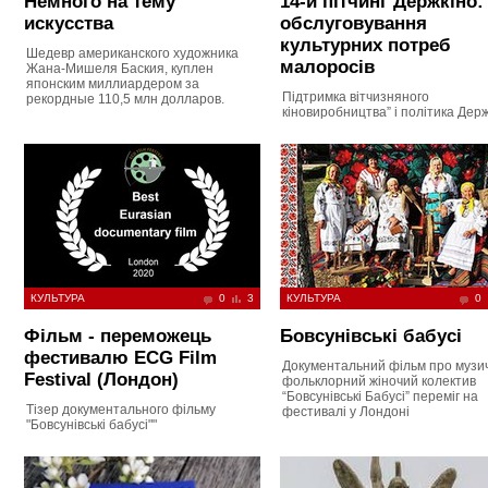
Немного на тему
14-й пітчинг Держкіно:
искусства
обслуговування
культурних потреб
Шедевр американского художника
малоросів
Жана-Мишеля Баския, куплен
японским миллиардером за
Підтримка вітчизняного
рекордные 110,5 млн долларов.
кіновиробництва” і політика Дер
КУЛЬТУРА
0
3
КУЛЬТУРА
0
Фільм - переможець
Бовсунівські бабусі
фестивалю ECG Film
Документальний фільм про музи
Festival (Лондон)
фольклорний жіночий колектив
“Бовсунівські Бабусі” переміг на
Тізер документального фільму
фестивалі у Лондоні
"Бовсунівські бабусі""