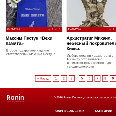
КУЛЬТУРА
0
3
КУЛЬТУРА
1
Максим Пестун «Вехи
Архистратиг Михаил,
памяти»
небесный покровител
Киева.
Второе подарочное издание
стихотворений Максима Пестуна
Любовь киевлян к архистратигу
Михаилу сохраняется с
великокняжеских времен и до
сегодняшнего дня
« Назад
1
2
3
4
5
6
7
8
9
© 2026 Ronin. Первая украинская философско
RONIN В СОЦ. СЕТЯХ
КАТЕГОРИИ