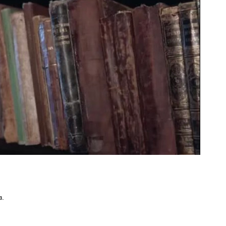
+1
в.