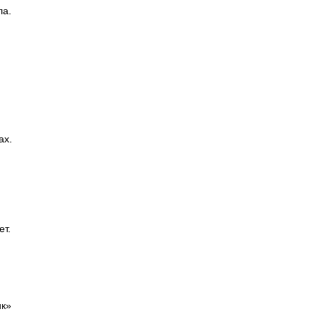
ла.
ах.
ет.
ик»