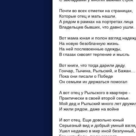
Почти во всех отметки на страницах,
Которые отец и мать нашли.
А рядом в рамках на портретах лица
Владельцев бывших, что давно ушли.
Вот мама юная и полон взгляд надеж
На новую безоблачную жизнь.
На ней послевоенные одежды,
В глазах сквозят терпение и мысль
Вот книги, что тогда дарили деду.
Гончар, Тычина, Рыльский, и Бажан…
Пока они писали о Победе
Он семьям их держаться помогал
А вот отец у Рыльского в квартире -
Практически в своей второй семье.
Мой дед и Рыльский много лет дружи
И жили рядом, даже на войне
И вот отец. Еще довольно юный
Серьезный вид и добрый умный взгля
Ушел недавно в мир иной безлунный,