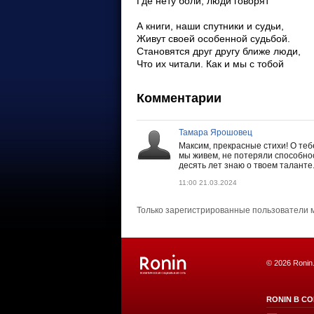
Где нету боли, люди говорят
А книги, наши спутники и судьи,
Живут своей особенной судьбой.
Становятся друг другу ближе люди,
Что их читали. Как и мы с тобой
Комментарии
Тамара Ярошовец
Максим, прекрасные стихи! О тебе
мы живем, не потеряли способнос
десять лет знаю о твоем таланте.
11:00 21.03.2024
Только зарегистрированные пользователи 
© 2026 Ronin
RONIN В СО