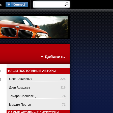
ли
+ Добавить
г
НАШИ ПОСТОЯННЫЕ АВТОРЫ
Олег Базилевич
224
Дэви Аркадьев
119
Тамара Ярошовец
74
Максим Пестун
71
САМЫЕ АКТИВНЫЕ ДИСКУССИИ