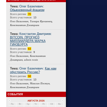
Тема:
Олег Базилевич:
Обыкновенный фашизм
Connect
Всего реплик:
70
Всего участников:
13
Олег Базилевич, Тамара Ярошовец,
Константин Дмитриев
Тема:
Константин Дмитриев:
BITCOIN. ПРОГНОЗ
МИЛЛИАРДЕРА МАРКА
ГИНЗБУРГА
Всего реплик:
63
Всего участников:
9
Олег Базилевич, Константин
Дмитриев, admin ronin
Тема:
Олег Базилевич:
Как нам
обустроить Россию?
Всего реплик:
58
Всего участников:
13
Олег Базилевич, Максим Пестун,
Константин Дмитриев
СОБЫТИЯ
АВГУСТА 2026
Пн
Вт
Ср
Чт
Пт
Сб
Вс