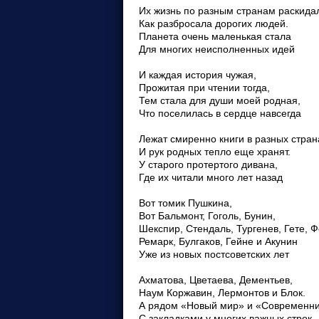
Их жизнь по разным странам раскида
Как разбросала дорогих людей.
Планета очень маленькая стала
Для многих неисполненных идей
И каждая история чужая,
Прожитая при чтении тогда,
Тем стала для души моей родная,
Что поселилась в сердце навсегда
Лежат смиренно книги в разных стран
И рук родных тепло еще хранят.
У старого протертого дивана,
Где их читали много лет назад
Вот томик Пушкина,
Вот Бальмонт, Гоголь, Бунин,
Шекспир, Стендаль, Тургенев, Гете, Ф
Ремарк, Булгаков, Гейне и Акунин
Уже из новых постсоветских лет
Ахматова, Цветаева, Дементьев,
Наум Коржавин, Лермонтов и Блок.
А рядом «Новый мир» и «Современн
С закладками у многих важных строк