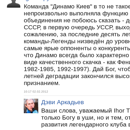
Команда "Динамо Киев" в то не тако
непроизвольно выполняла функцию 
объединения не побоюсь сказать - 
СССР, в первую очередь УССР, выхо
сожалению, за последние десять ле
команды-Легенды низведён до уровн
самые ярые оппоненты о конкурент
что Динамо всегда было характерно
виде качественного скачка - как Фен
1982-1985, 1992-1997). Дай Бог, чт
летней деградации закончился выс
признанием.
10:17 02.02.2012
Дэви Аркадьев
Ваши слова, уважаемый Ihor Tu
только Богу в уши, но и тем, о
развития легендарного клуба в 