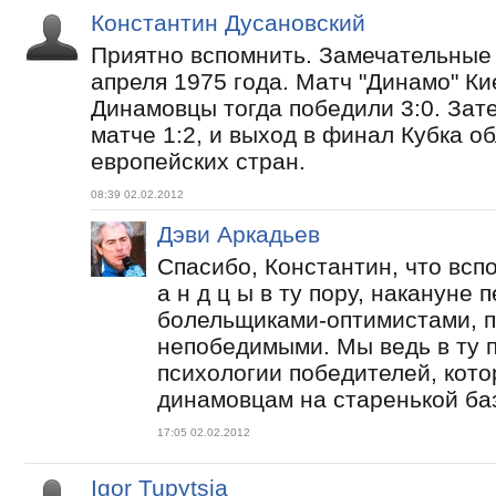
Константин Дусановский
Приятно вспомнить. Замечательные
апреля 1975 года. Матч "Динамо" Ки
Динамовцы тогда победили 3:0. Зат
матче 1:2, и выход в финал Кубка о
европейских стран.
08:39 02.02.2012
Дэви Аркадьев
Спасибо, Константин, что всп
а н д ц ы в ту пору, накануне 
болельщиками-оптимистами, п
непобедимыми. Мы ведь в ту 
психологии победителей, кот
динамовцам на старенькой баз
17:05 02.02.2012
Igor Tupytsia