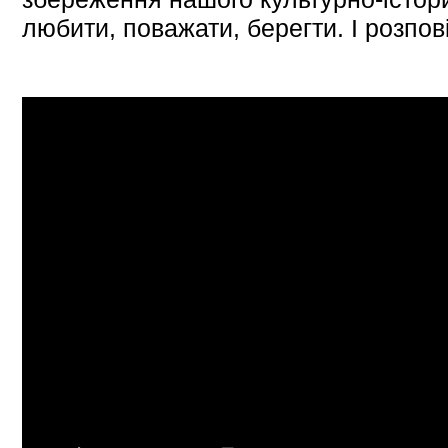
любити, поважати, берегти. І розпові