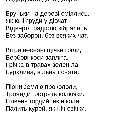
Бруньки на дереві сміялись,
Як юні груди у дівчат.
Відверто радістю зібрались
Без заборон, без всяких чат.
Вітри весняні щічки гріли,
Вербові коси запліта.
І річка в травах зеленіла
Бурхлива, вільна і свята.
Піони землю прокололи,
Троянди гострять колючки.
І півень гордий, як ніколи,
Палить курей, як ніч свічки.