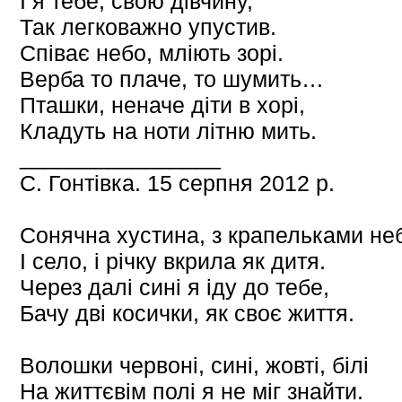
І я тебе, свою дівчину,
Так легковажно упустив.
Співає небо, мліють зорі.
Верба то плаче, то шумить…
Пташки, неначе діти в хорі,
Кладуть на ноти літню мить.
________________
С. Гонтівка. 15 серпня 2012 р.
Сонячна хустина, з крапельками не
І село, і річку вкрила як дитя.
Через далі сині я іду до тебе,
Бачу дві косички, як своє життя.
Волошки червоні, сині, жовті, білі
На життєвім полі я не міг знайти.