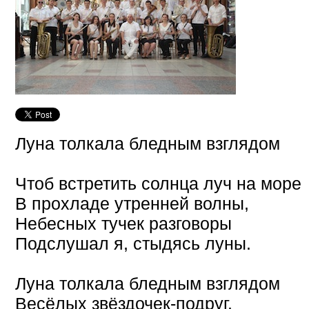
Луна толкала бледным взглядом
Чтоб встретить солнца луч на море
В прохладе утренней волны,
Небесных тучек разговоры
Подслушал я, стыдясь луны.
Луна толкала бледным взглядом
Весёлых звёздочек-подруг.