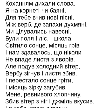
Коханням дихали слова.
Я на корнеті чи баяні,
Для тебе вчив нові пісні.
Між верб, де запахи духмяні,
Ми цілувались навесні.
Були поля і ліс, і школа,
Світило сонце, місяць грів
І нам здавалось, що ніколи
Не впаде листя з яворів.
Але подув холодний вітер,
Вербу зігнув і листя збив,
І перестало сонце гріти,
І місяць зірку загубив.
Мене, ревнивого хлопчину,
Збив вітер з ніг і джміль вкусив.