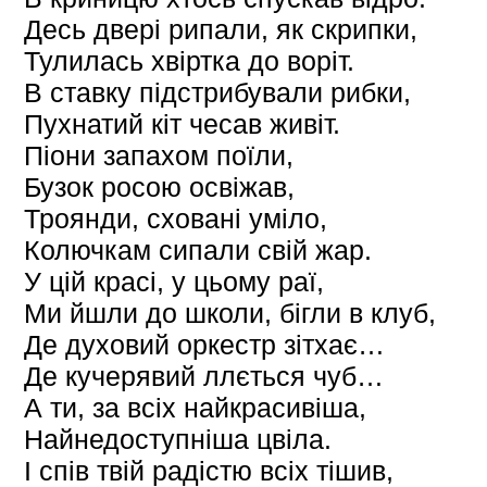
Десь двері рипали, як скрипки,
Тулилась хвіртка до воріт.
В ставку підстрибували рибки,
Пухнатий кіт чесав живіт.
Піони запахом поїли,
Бузок росою освіжав,
Троянди, сховані уміло,
Колючкам сипали свій жар.
У цій красі, у цьому раї,
Ми йшли до школи, бігли в клуб,
Де духовий оркестр зітхає…
Де кучерявий ллється чуб…
А ти, за всіх найкрасивіша,
Найнедоступніша цвіла.
І спів твій радістю всіх тішив,