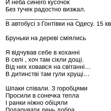
И неба синего кусочок
Без тучек радостно визжал.
_____________________
В автобусі з Гонтівки на Одесу. 15 кв
Бруньки на дереві сміялись
Я відчував себе в коханні
В селі , хоч там сікли дощі.
Від них ховався на світанні…
В дитинстві там гули хрущі…
Шпаки співали. З горобцями
Просили в сонечка тепла
І ранки ніжно обіцяли
Подарувати день добра.