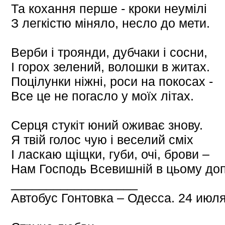
Та кохання перше - кроки неумілі
З легкістю міняло, несло до мети.
Верби і троянди, дубчаки і сосни,
І горох зелений, волошки в житах.
Поцілунки ніжні, роси на покосах -
Все це не погасло у моїх літах.
Серця стукіт юний оживає знову.
Я твій голос чую і веселий сміх
І ласкаю щіщки, губи, очі, брови –
Нам Господь Всевишній в цьому доп
__________________
Автобус Гонтовка – Одесса. 24 июля