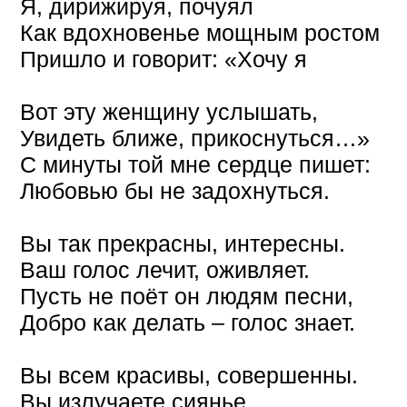
Я, дирижируя, почуял
Как вдохновенье мощным ростом
Пришло и говорит: «Хочу я
Вот эту женщину услышать,
Увидеть ближе, прикоснуться…»
С минуты той мне сердце пишет:
Любовью бы не задохнуться.
Вы так прекрасны, интересны.
Ваш голос лечит, оживляет.
Пусть не поёт он людям песни,
Добро как делать – голос знает.
Вы всем красивы, совершенны.
Вы излучаете сиянье.