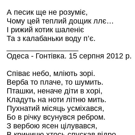
А песик ще не розуміє,
Чому цей теплий дощик ллє…
І рижий котик шаленіє
Та з калабаньки воду п’є.
_________________
Одеса - Гонтівка. 15 серпня 2012 р.
Співає небо, мліють зорі.
Верба то плаче, то шумить.
Пташки, неначе діти в хорі,
Кладуть на ноти літню мить.
Пухнатий місяць усміхався,
Бо в річку всунувся ребром.
З вербою ясен цілувався,
В криницю хтось спускав відро.