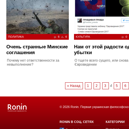
ПОЛИТИКА
6
6
КУЛЬТУРА
0
Очень странные Минские
Нам от этой радости о
соглашения
убытки
Почему нет ответственности за
О тщете всего сущего, или снова
невыполнение?
Євровидении
« Назад
1
2
3
4
5
6
© 2026 Ronin. Первая украинская философско
RONIN В СОЦ. СЕТЯХ
КАТЕГОРИИ