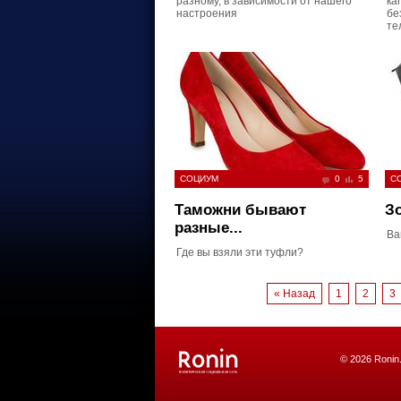
разному, в зависимости от нашего
ка
настроения
бе
те
СОЦИУМ
0
5
С
Таможни бывают
З
разные...
Ва
Где вы взяли эти туфли?
« Назад
1
2
3
© 2026 Ronin