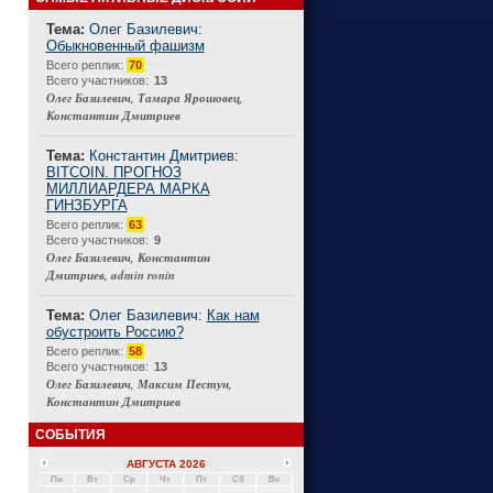
Тема:
Олег Базилевич:
Обыкновенный фашизм
Connect
Всего реплик:
70
Всего участников:
13
Олег Базилевич, Тамара Ярошовец,
Константин Дмитриев
Тема:
Константин Дмитриев:
BITCOIN. ПРОГНОЗ
МИЛЛИАРДЕРА МАРКА
ГИНЗБУРГА
Всего реплик:
63
Всего участников:
9
Олег Базилевич, Константин
Дмитриев, admin ronin
Тема:
Олег Базилевич:
Как нам
обустроить Россию?
Всего реплик:
58
Всего участников:
13
Олег Базилевич, Максим Пестун,
Константин Дмитриев
СОБЫТИЯ
АВГУСТА 2026
Пн
Вт
Ср
Чт
Пт
Сб
Вс