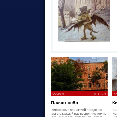
СОЦИУМ
1
5
КУ
Плачет небо
Ки
Киев красив при любой погоде, но
Ки
мы его каждый раз воспринимаем по
ла