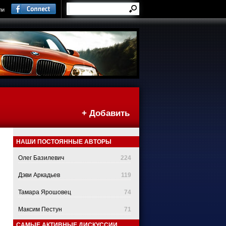
ли
+ Добавить
НАШИ ПОСТОЯННЫЕ АВТОРЫ
Олег Базилевич
224
Дэви Аркадьев
119
Тамара Ярошовец
74
Максим Пестун
71
САМЫЕ АКТИВНЫЕ ДИСКУССИИ