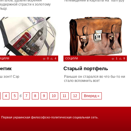
питалов, удовлетворения
телевидении в Карпаты на "халтуру"
зудержной страсти к золотому
льцу.
ОЦИУМ
0
4
СОЦИУМ
1
9
онтик
Старый портфель
ш зонт! Сэр
Раньше он старался во что бы-то ни
стало вспомнить все!
4
5
6
7
8
9
10
11
12
Вперед »
. Первая украинская философско-политическая социальная сеть.