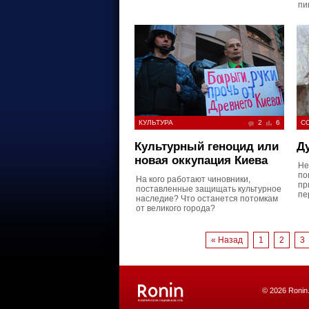
пи
КУЛЬТУРА
2
6
С
Культурный геноцид или
Д
новая оккупация Киева
Не
по
На кого работают чиновники,
пр
поставленные защищать культурное
пе
наследие? Что останется потомкам
от великого города?
« Назад
1
2
3
© 2026 Ronin