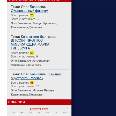
Тема:
Олег Базилевич:
Обыкновенный фашизм
Connect
Всего реплик:
70
Всего участников:
13
Олег Базилевич, Тамара Ярошовец,
Константин Дмитриев
Тема:
Константин Дмитриев:
BITCOIN. ПРОГНОЗ
МИЛЛИАРДЕРА МАРКА
ГИНЗБУРГА
Всего реплик:
63
Всего участников:
9
Олег Базилевич, Константин
Дмитриев, admin ronin
Тема:
Олег Базилевич:
Как нам
обустроить Россию?
Всего реплик:
58
Всего участников:
13
Олег Базилевич, Максим Пестун,
Константин Дмитриев
СОБЫТИЯ
АВГУСТА 2026
Пн
Вт
Ср
Чт
Пт
Сб
Вс