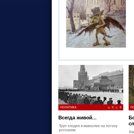
ПОЛИТИКА
0
9
П
Всегда живой...
Б
сп
Труп злодея в мавзолее на потеху
ротозеям
Ка