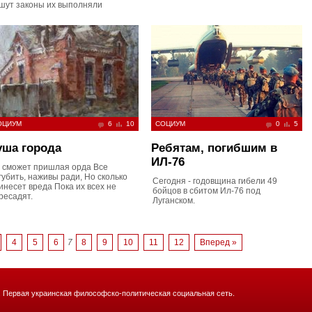
шут законы их выполняли
ОЦИУМ
6
10
СОЦИУМ
0
5
уша города
Ребятам, погибшим в
ИЛ-76
 сможет пришлая орда Все
губить, наживы ради, Но сколько
Сегодня - годовщина гибели 49
инесет вреда Пока их всех не
бойцов в сбитом Ил-76 под
ресадят.
Луганском.
4
5
6
7
8
9
10
11
12
Вперед »
. Первая украинская философско-политическая социальная сеть.