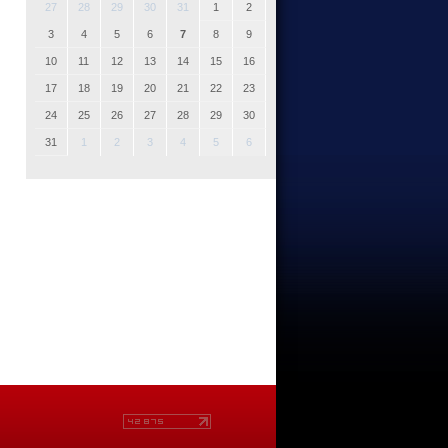
27
28
29
30
31
1
2
3
4
5
6
7
8
9
10
11
12
13
14
15
16
17
18
19
20
21
22
23
24
25
26
27
28
29
30
31
1
2
3
4
5
6