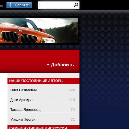
ли
+ Добавить
НАШИ ПОСТОЯННЫЕ АВТОРЫ
Олег Базилевич
224
Дэви Аркадьев
119
Тамара Ярошовец
74
Максим Пестун
71
САМЫЕ АКТИВНЫЕ ДИСКУССИИ