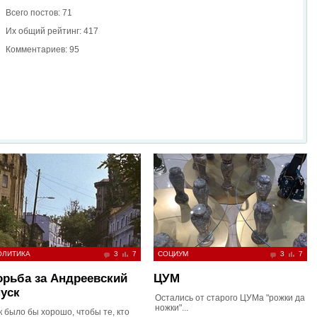
Всего постов: 71
Их общий рейтинг: 417
Комментариев: 95
ОЛИТИКА
3
7
СОЦИУМ
3
7
орьба за Андреевский
ЦУМ
уск
Остались от старого ЦУМа "рожки да
ножки"...
к было бы хорошо, чтобы те, кто